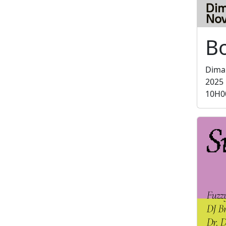
B
Dima
2025
10H0