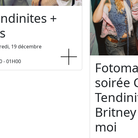
ndinites +
s
redi, 19 décembre
0 - 01H00
Fotoma
soirée 
Tendini
Britney 
moi