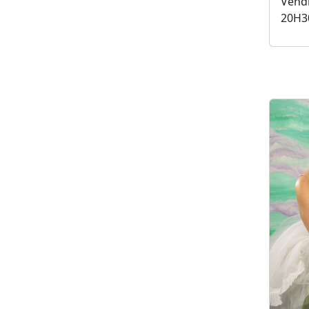
Vendr
20H3