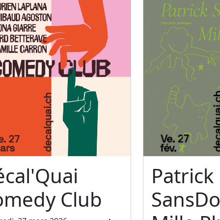
cal'Quai
Patrick
omedy Club
SansDo