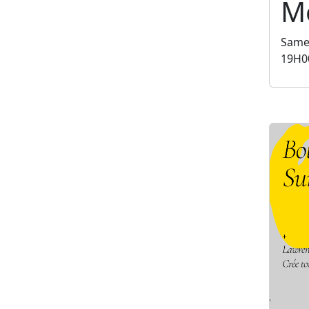
Mé
Same
19H0