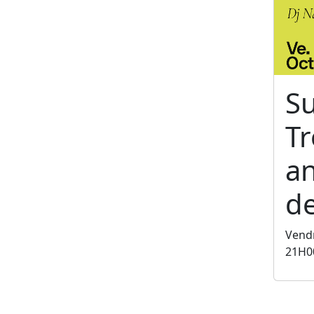
S
T
an
de
Vendr
21H0