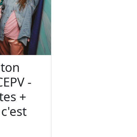
ton
CEPV -
tes +
c'est