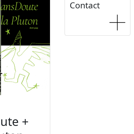
Contact
ute +