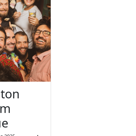
ton
um
ue