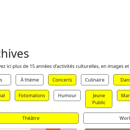
chives
ez ici plus de 15 années d’activités culturelles, en images et
s
À thème
Concerts
Culinaire
Dan
val
Fotomatons
Humour
Jeune
Mar
Public
Théâtre
Wor