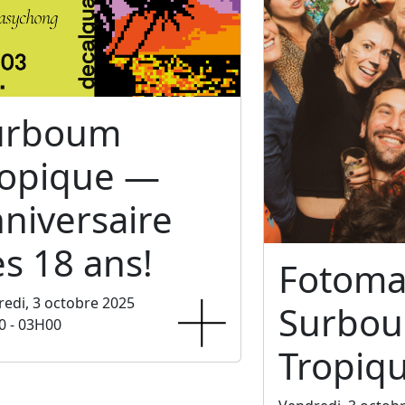
urboum
ropique —
niversaire
s 18 ans!
Fotoma
edi, 3 octobre 2025
Surbo
0 - 03H00
Tropiq