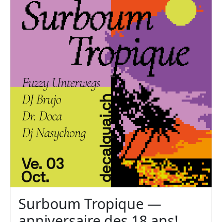
Surboum Tropique —
anniversaire des 18 ans!