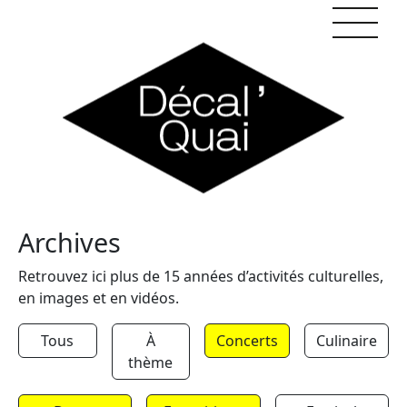
Skip to content
Archives
Retrouvez ici plus de 15 années d’activités culturelles,
en images et en vidéos.
Tous
À
Concerts
Culinaire
thème