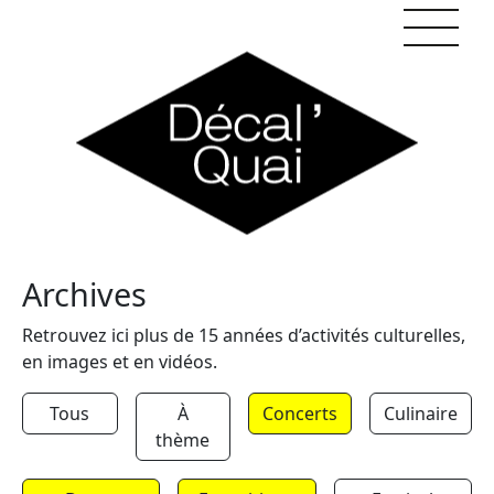
Skip to content
Archives
Retrouvez ici plus de 15 années d’activités culturelles,
en images et en vidéos.
Tous
À
Concerts
Culinaire
thème