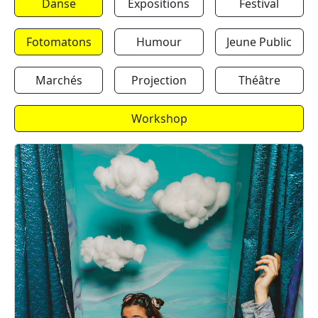
Danse
Expositions
Festival
Fotomatons
Humour
Jeune Public
Marchés
Projection
Théâtre
Workshop