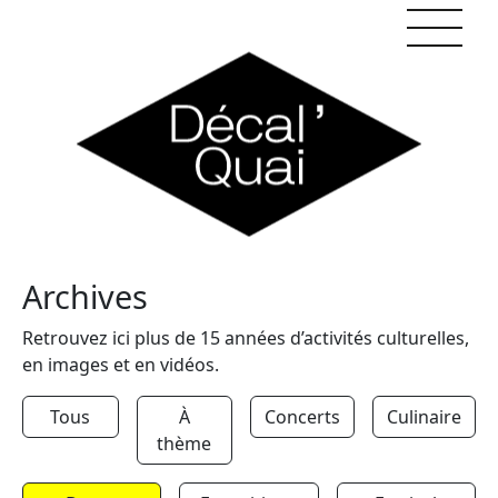
Skip to content
Archives
Retrouvez ici plus de 15 années d’activités culturelles,
en images et en vidéos.
Tous
À
Concerts
Culinaire
thème