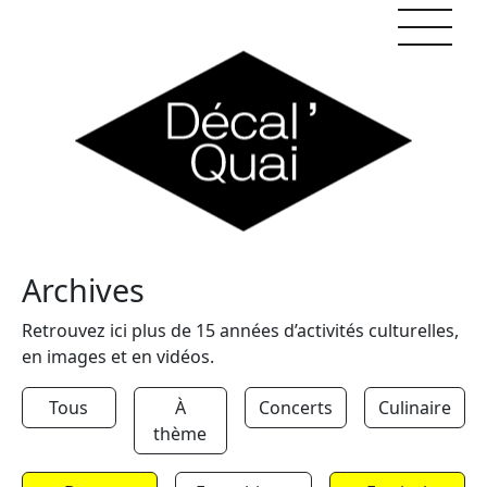
Skip to content
Archives
Retrouvez ici plus de 15 années d’activités culturelles,
en images et en vidéos.
Tous
À
Concerts
Culinaire
thème