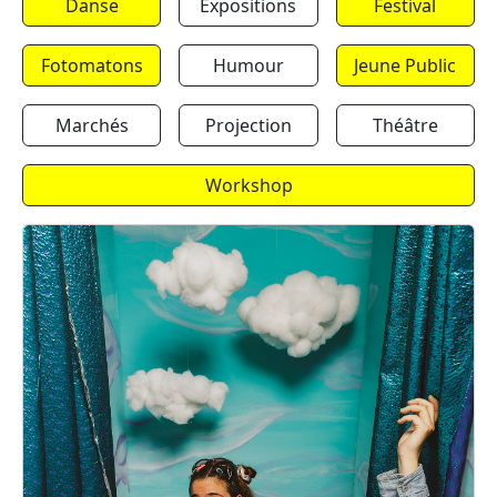
Danse
Expositions
Festival
Fotomatons
Humour
Jeune Public
Marchés
Projection
Théâtre
Workshop