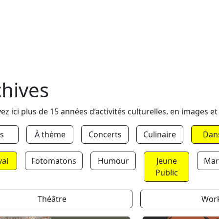
chives
ez ici plus de 15 années d’activités culturelles, en images et
s
À thème
Concerts
Culinaire
Dan
val
Fotomatons
Humour
Jeune
Mar
Public
Théâtre
Wor