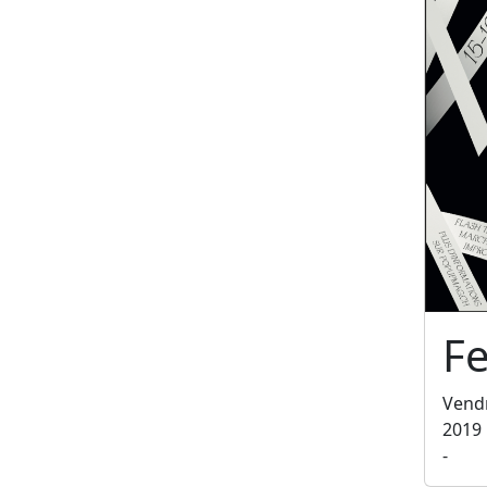
Fe
Vend
2019
-