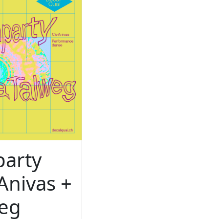
arty
Anivas +
weg