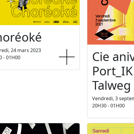
horéoké
edi, 24 mars 2023
Cie ani
0 - 01H00
Port_IK
Talweg
Vendredi, 3 septe
20H30 - 01H00