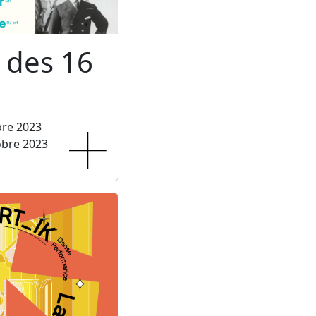
l des 16
bre 2023
obre 2023