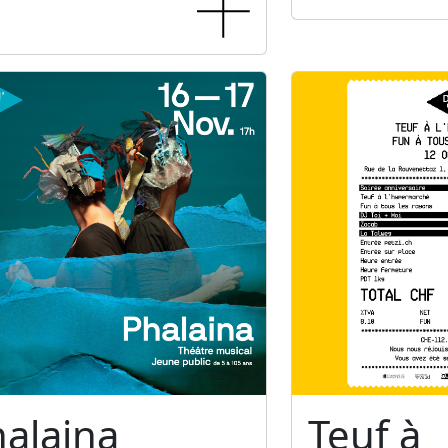
alaina
Teuf à