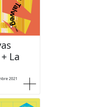
vas
 + La
mbre 2021