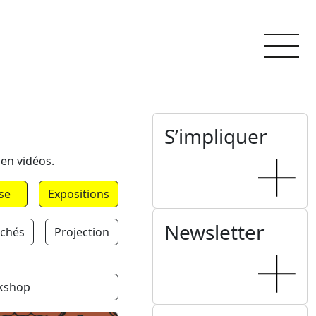
S’impliquer
 en vidéos.
se
Expositions
Newsletter
chés
Projection
kshop