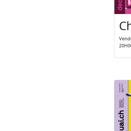
C
Vendr
20H0