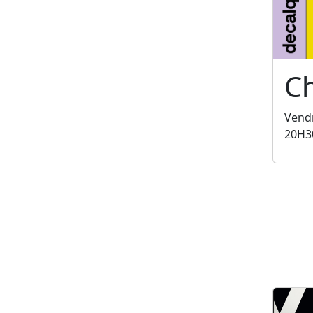
C
Vendr
20H3