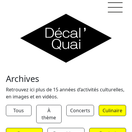
Skip to content
Archives
Retrouvez ici plus de 15 années d’activités culturelles,
en images et en vidéos.
Tous
À
Concerts
Culinaire
thème