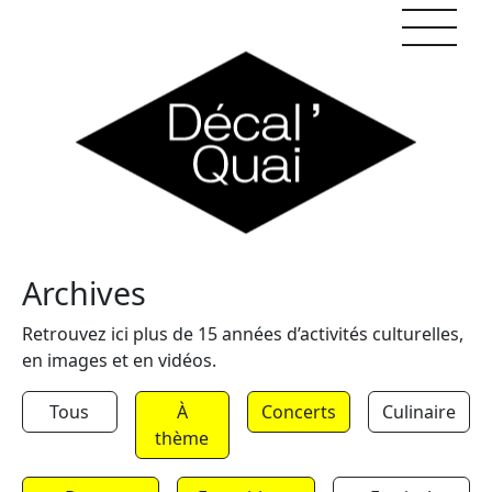
Skip to content
Archives
Retrouvez ici plus de 15 années d’activités culturelles,
en images et en vidéos.
Tous
À
Concerts
Culinaire
thème