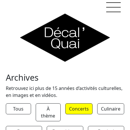
Skip to content
Archives
Retrouvez ici plus de 15 années d’activités culturelles,
en images et en vidéos.
Tous
À
Concerts
Culinaire
thème