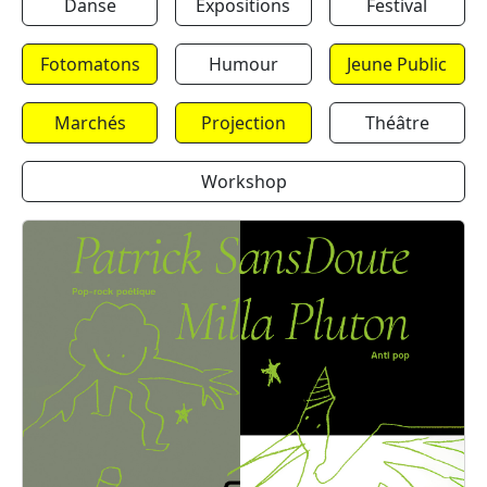
Danse
Expositions
Festival
Fotomatons
Humour
Jeune Public
Marchés
Projection
Théâtre
Workshop