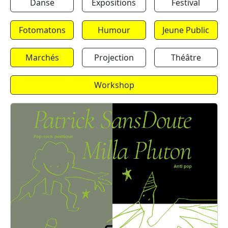
Danse
Expositions
Festival
Fotomatons
Humour
Jeune Public
Marchés
Projection
Théâtre
Workshop