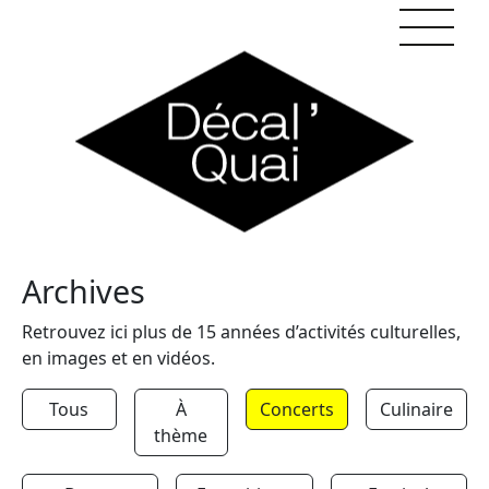
Skip to content
Archives
Retrouvez ici plus de 15 années d’activités culturelles,
en images et en vidéos.
Tous
À
Concerts
Culinaire
thème