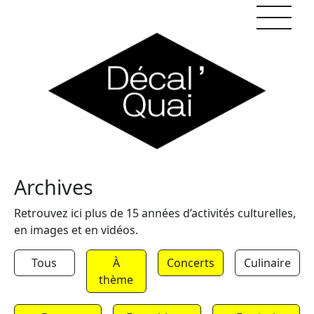
Skip to content
Archives
Retrouvez ici plus de 15 années d’activités culturelles,
en images et en vidéos.
Tous
À
Concerts
Culinaire
thème