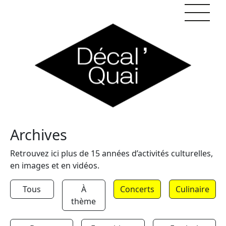
Skip to content
Archives
Retrouvez ici plus de 15 années d’activités culturelles,
en images et en vidéos.
Tous
À
Concerts
Culinaire
thème